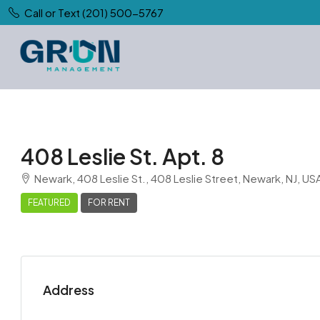
Call or Text (201) 500-5767
408 Leslie St. Apt. 8
Newark, 408 Leslie St., 408 Leslie Street, Newark, NJ, US
FEATURED
FOR RENT
Address