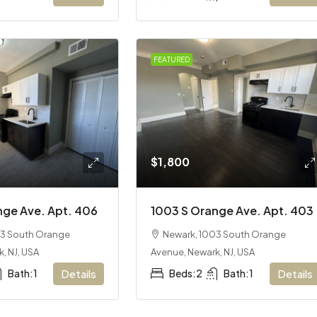
FEATURED
$1,800
nge Ave. Apt. 406
1003 S Orange Ave. Apt. 403
03 South Orange
Newark, 1003 South Orange
, NJ, USA
Avenue, Newark, NJ, USA
Bath:
1
Details
Beds:
2
Bath:
1
Details