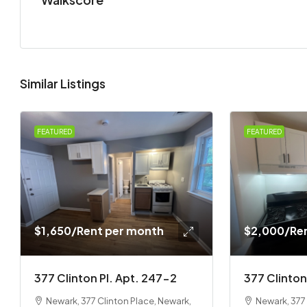
Similar Listings
FEATURED
FEATURED
$1,650
/Rent per month
$2,000
/Re
377 Clinton Pl. Apt. 247-2
377 Clinton
Newark, 377 Clinton Place, Newark,
Newark, 377 