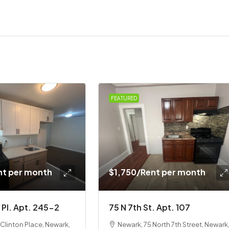
FEATURED
nt per month
$1,750
/Rent per month
 Pl. Apt. 245-2
75 N 7th St. Apt. 107
Clinton Place, Newark,
Newark, 75 North 7th Street, Newark