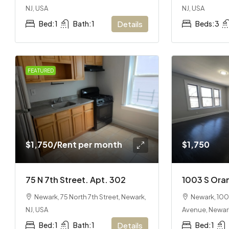
NJ, USA
NJ, USA
Bed:
1
Bath:
1
Details
Beds:
3
FEATURED
$1,750
/Rent per month
$1,750
75 N 7th Street. Apt. 302
1003 S Ora
Newark, 75 North 7th Street, Newark,
Newark, 10
NJ, USA
Avenue, Newark
Bed:
1
Bath:
1
Details
Bed:
1