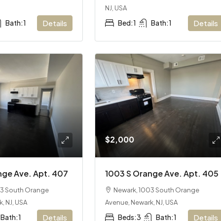
NJ, USA
Bath:
1
Details
Bed:
1
Bath:
1
Details
$2,000
nge Ave. Apt. 407
1003 S Orange Ave. Apt. 405
03 South Orange
Newark, 1003 South Orange
, NJ, USA
Avenue, Newark, NJ, USA
Bath:
1
Details
Beds:
3
Bath:
1
Details