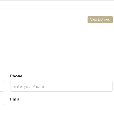
View Listings
Phone
I'm a