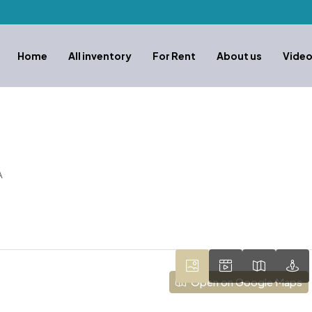
Home
All inventory
For Rent
About us
Vide
A
Open on Google Maps