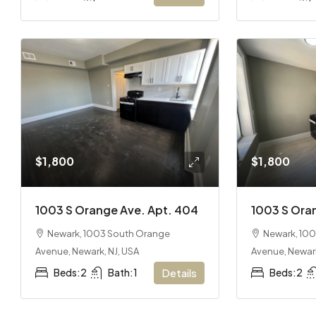
$1,800
$1,800
1003 S Orange Ave. Apt. 404
1003 S Ora
Newark, 1003 South Orange
Newark, 10
Avenue, Newark, NJ, USA
Avenue, Newark
Beds:
2
Bath:
1
Details
Beds:
2