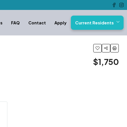
Current Residents
os
FAQ
Contact
Apply
$1,750